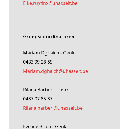
elke
.ruytinx@
uhasselt
.be
Groepscoördinatoren
Mariam Dghaich - Genk
0483 99 28 65
Mariam
.dghaich@
uhasselt
.be
Rilana Barberi - Genk
0487 07 85 37
rilana
.barberi@
uhasselt
.be
Eveline Billen - Genk