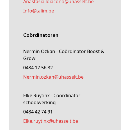
anastasia
.loiacono@
uhasselt
.be
Info@
talim
.be
Coördinatoren
Nermin Özkan - Coördinator Boost &
Grow
0484 17 56 32
nermin
.ozkan@
uhasselt
.be
Elke Ruytinx - Coördinator
schoolwerking
0484 42 74 91
elke
.ruytinx@
uhasselt
.be